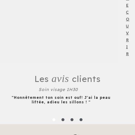
E
C
O
U
V
R
I
R
avis
Les
clients
Soin visage 1H30
"Honnêtement ton soin est ouf! J'ai la peau
liftée, adieu les sillons ! "