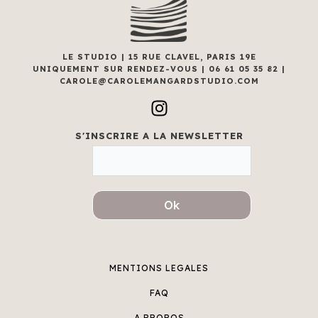
LE STUDIO | 15 RUE CLAVEL, PARIS 19E
UNIQUEMENT SUR RENDEZ-VOUS | 06 61 05 35 82 |
CAROLE@CAROLEMANGARDSTUDIO.COM
I
n
s
S'INSCRIRE A LA NEWSLETTER
t
a
g
r
Ok
a
m
MENTIONS LEGALES
FAQ
A PROPOS