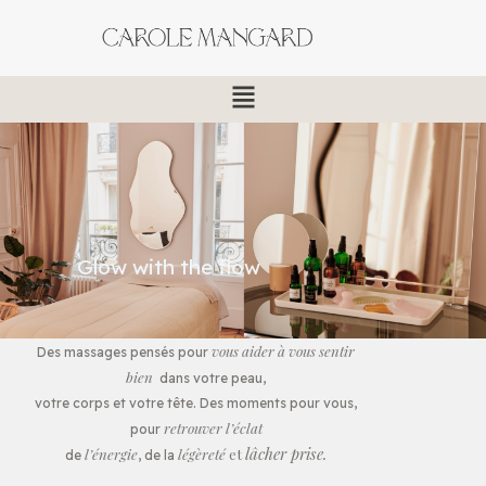
Aller
au
contenu
Menu
Glow with the flow
vous aider à vous sentir
Des massages pensés pour
bien
dans votre peau,
votre corps et votre tête. Des moments pour vous,
retrouver l’éclat
pour
lâcher prise.
l’énergie
légèreté
et
de
, de la